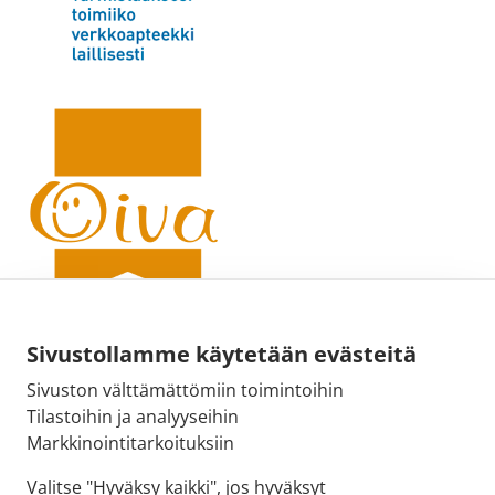
Sivustollamme käytetään evästeitä
Sivuston välttämättömiin toimintoihin
Sähköpostiosoite:
Tilastoihin ja analyyseihin
kirjaamo@fimea.fi
Markkinointitarkoituksiin
Fimean vaihde:
Valitse "Hyväksy kaikki", jos hyväksyt