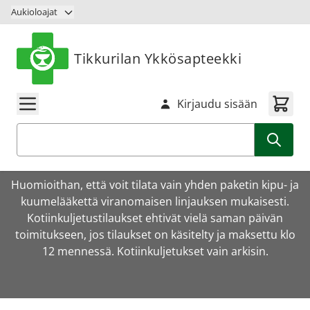
Siirry sisältöön
Aukioloajat
Tikkurilan Ykkösapteekki
Kirjaudu sisään
Haku
Huomioithan, että voit tilata vain yhden paketin kipu- ja
kuumelääkettä viranomaisen linjauksen mukaisesti.
Kotiinkuljetustilaukset ehtivät vielä saman päivän
toimitukseen, jos tilaukset on käsitelty ja maksettu klo
12 mennessä. Kotiinkuljetukset vain arkisin.