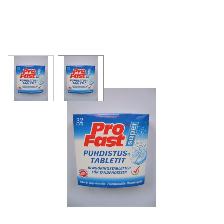
View larger image
View larger image
Profast Puhdistustabletit proteeseille 32
tabl
6,43 €
160,75 € / kg
Tuotekoodi
9225345
Pakkauskoko
32 tabl
Markkinoija
Adento Oy