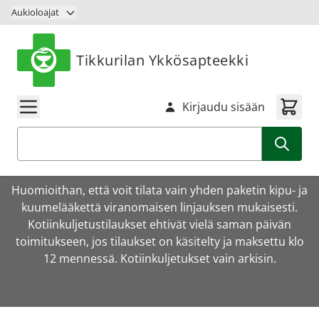
Siirry sisältöön
Aukioloajat
Tikkurilan Ykkösapteekki
Kirjaudu sisään
Haku
Huomioithan, että voit tilata vain yhden paketin kipu- ja
kuumelääkettä viranomaisen linjauksen mukaisesti.
Kotiinkuljetustilaukset ehtivät vielä saman päivän
toimitukseen, jos tilaukset on käsitelty ja maksettu klo
12 mennessä. Kotiinkuljetukset vain arkisin.