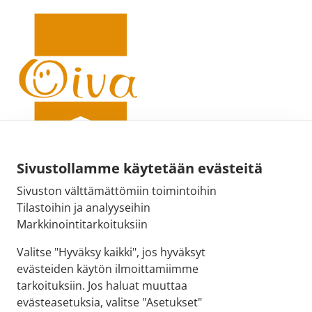
Sivustollamme käytetään evästeitä
Sivuston välttämättömiin toimintoihin
Sähköpostiosoite:
Tilastoihin ja analyyseihin
kirjaamo@fimea.fi
Markkinointitarkoituksiin
Fimean vaihde:
Valitse "Hyväksy kaikki", jos hyväksyt
029 522 3341
evästeiden käytön ilmoittamiimme
tarkoituksiin. Jos haluat muuttaa
evästeasetuksia, valitse "Asetukset"