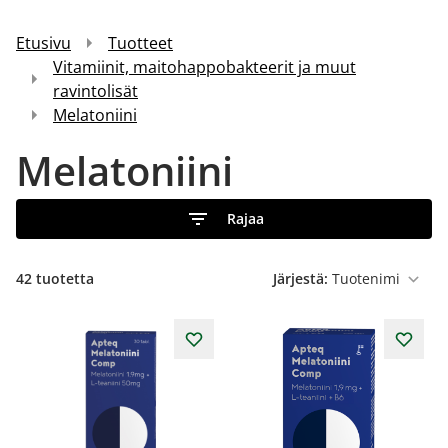
Etusivu
Tuotteet
Vitamiinit, maitohappobakteerit ja muut
ravintolisät
Melatoniini
Melatoniini
Rajaa
42
tuotetta
Järjestä: