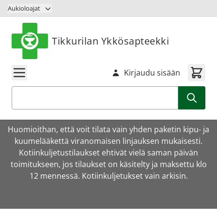
Siirry sisältöön
Aukioloajat
Tikkurilan Ykkösapteekki
Kirjaudu sisään
Haku
Huomioithan, että voit tilata vain yhden paketin kipu- ja
kuumelääkettä viranomaisen linjauksen mukaisesti.
Kotiinkuljetustilaukset ehtivät vielä saman päivän
toimitukseen, jos tilaukset on käsitelty ja maksettu klo
12 mennessä. Kotiinkuljetukset vain arkisin.