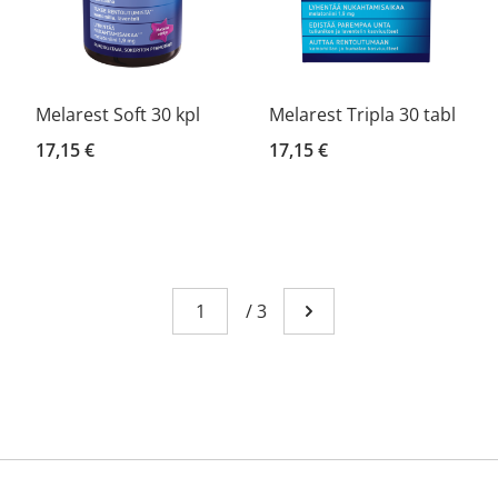
Melarest Soft 30 kpl
Melarest Tripla 30 tabl
17,15 €
17,15 €
Sivu
You're currently reading page 1
/
3
Mene seuraavalle sivull