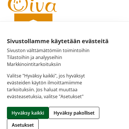
Sivustollamme käytetään evästeitä
Sivuston välttämättömiin toimintoihin
Sähköpostiosoite:
Tilastoihin ja analyyseihin
kirjaamo@fimea.fi
Markkinointitarkoituksiin
Fimean vaihde:
Valitse "Hyväksy kaikki", jos hyväksyt
029 522 3341
evästeiden käytön ilmoittamiimme
tarkoituksiin. Jos haluat muuttaa
evästeasetuksia, valitse "Asetukset"
© 2026 Tikkurilan Ykkösapteekki |
Crasman eApteekki
Hyväksy kaikki
Hyväksy pakolliset
Hallitse evästeitä
Asetukset