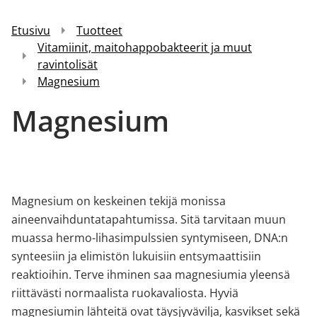
Etusivu
Tuotteet
Vitamiinit, maitohappobakteerit ja muut
ravintolisät
Magnesium
Magnesium
Magnesium on keskeinen tekijä monissa
aineenvaihduntatapahtumissa. Sitä tarvitaan muun
muassa hermo-lihasimpulssien syntymiseen, DNA:n
synteesiin ja elimistön lukuisiin entsymaattisiin
reaktioihin. Terve ihminen saa magnesiumia yleensä
riittävästi normaalista ruokavaliosta. Hyviä
magnesiumin lähteitä ovat täysjyvävilja, kasvikset sekä