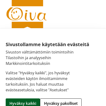
Sivustollamme käytetään evästeitä
Sivuston välttämättömiin toimintoihin
Sähköpostiosoite:
Tilastoihin ja analyyseihin
kirjaamo@fimea.fi
Markkinointitarkoituksiin
Fimean vaihde:
Valitse "Hyväksy kaikki", jos hyväksyt
029 522 3341
evästeiden käytön ilmoittamiimme
tarkoituksiin. Jos haluat muuttaa
evästeasetuksia, valitse "Asetukset"
© 2026 Tikkurilan Ykkösapteekki |
Crasman eApteekki
Hyväksy kaikki
Hyväksy pakolliset