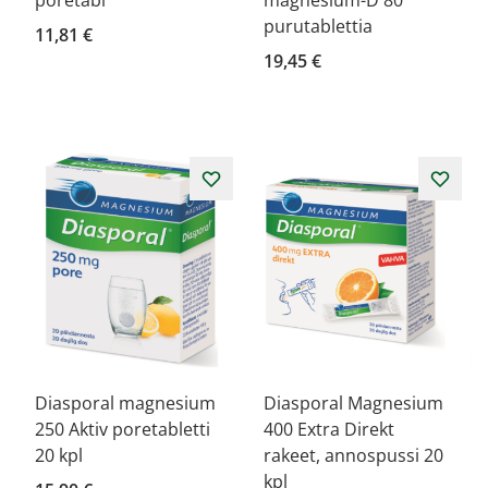
poretabl
magnesium-D 80
purutablettia
11,81 €
19,45 €
Diasporal magnesium
Diasporal Magnesium
250 Aktiv poretabletti
400 Extra Direkt
20 kpl
rakeet, annospussi 20
kpl