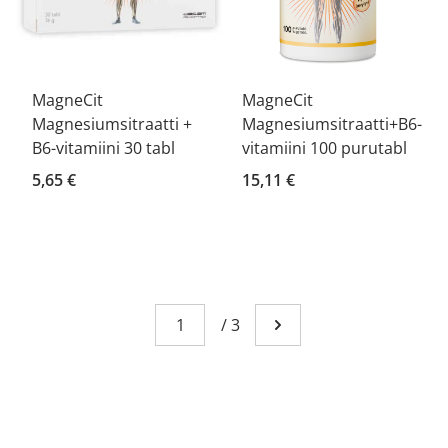
MagneCit
MagneCit
Magnesiumsitraatti +
Magnesiumsitraatti+B6-
B6-vitamiini 30 tabl
vitamiini 100 purutabl
5,65 €
15,11 €
Sivu
You're currently reading page 1
/
3
Mene seuraavalle sivull