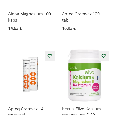
Ainoa Magnesium 100
Apteq Cramvex 120
kaps
tabl
14,63 €
16,93 €
Apteq Cramvex 14
bertils Elivo Kalsium-