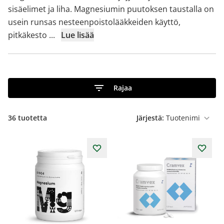
sisäelimet ja liha. Magnesiumin puutoksen taustalla on
usein runsas nesteenpoistolääkkeiden käyttö,
pitkäkesto
...
Lue lisää
Rajaa
36
tuotetta
Järjestä: