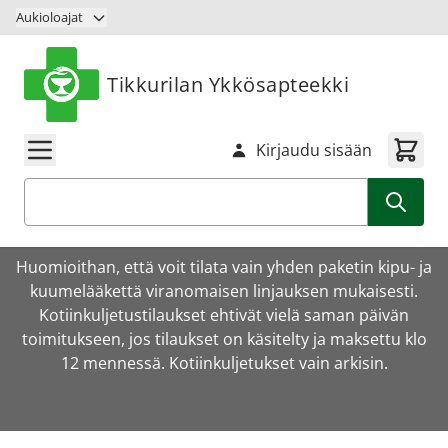
Siirry sisältöön
Aukioloajat
Tikkurilan Ykkösapteekki
Kirjaudu sisään
Haku
Huomioithan, että voit tilata vain yhden paketin kipu- ja
kuumelääkettä viranomaisen linjauksen mukaisesti.
Kotiinkuljetustilaukset ehtivät vielä saman päivän
toimitukseen, jos tilaukset on käsitelty ja maksettu klo
12 mennessä. Kotiinkuljetukset vain arkisin.